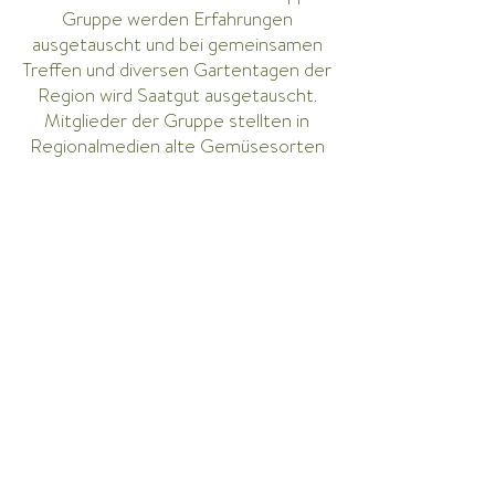
Gruppe werden Erfahrungen
ausgetauscht und bei gemeinsamen
Treffen und diversen Gartentagen der
Region wird Saatgut ausgetauscht.
Mitglieder der Gruppe stellten in
Regionalmedien alte Gemüsesorten
und ihr Gartenwissen vor. Bei
Exkursionen, z. B. zu Schaugärten wird
das Wissen laufend erweitert.